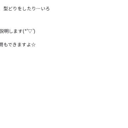
、型どりをしたり…いろ
します(*’▽’)
問もできますよ☆