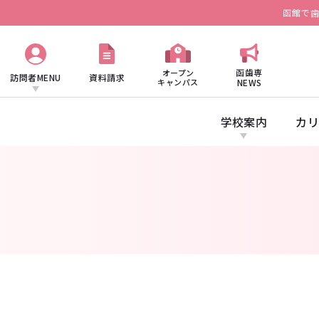
函館で
函歯専
オープン
訪問者MENU
資料請求
キャンパス
NEWS
学校案内
カリ