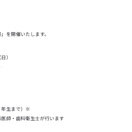
祭」を開催いたします。
（日）
０
６年生まで）※
科医師・歯科衛生士が行います