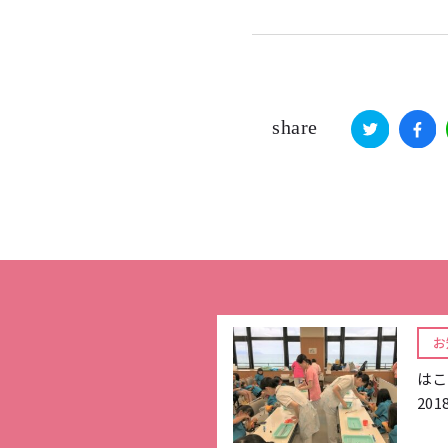
share
お
はこ
201