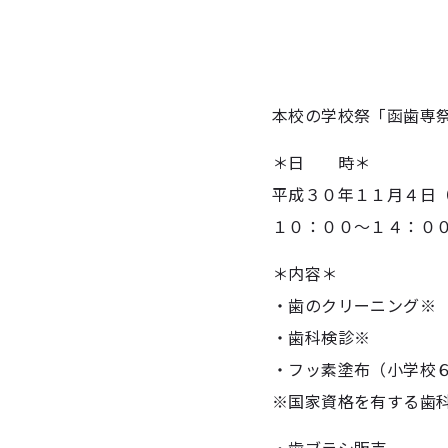
本校の学校祭「函歯専
＊日 時＊
平成３０年１１月４日
１０：００～１４：０
＊内容＊
・歯のクリーニング※
・歯科検診※
・フッ素塗布（小学校
※国家資格を有する歯