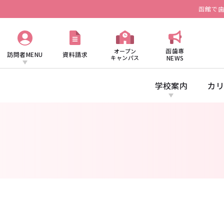
函館で
函歯専
オープン
訪問者MENU
資料請求
キャンパス
NEWS
学校案内
カリ