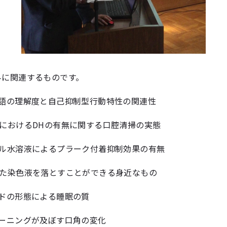
科に関連するものです。
用語の理解度と自己抑制型行動特性の関連性
におけるDHの有無に関する口腔清掃の実態
ール水溶液によるプラーク付着抑制効果の有無
いた染色液を落とすことができる身近なもの
ードの形態による睡眠の質
レーニングが及ぼす口角の変化