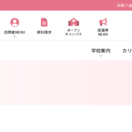
函館で
函歯専
オープン
訪問者MENU
資料請求
キャンパス
NEWS
学校案内
カリ