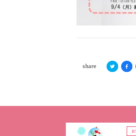
share
お