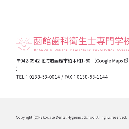
〒042-0942 北海道函館市柏木町1-60
（
Google Maps
）
TEL：
0138-53-0014
/
FAX：0138-53-1144
Copyright (C)
Hakodate Dental Hygienist School All rights reserved.