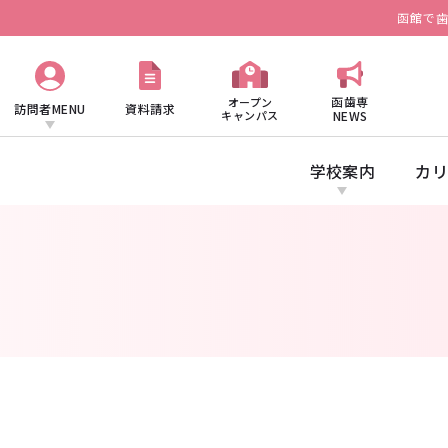
函館で
函歯専
オープン
訪問者MENU
資料請求
キャンパス
NEWS
学校案内
カリ